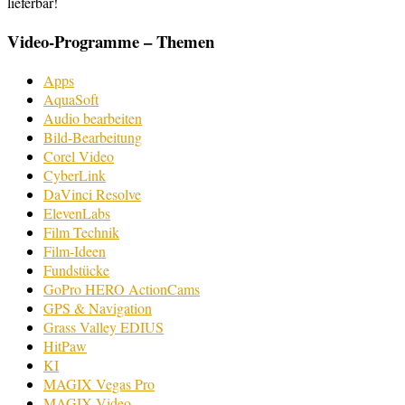
lieferbar!
Video-Programme – Themen
Apps
AquaSoft
Audio bearbeiten
Bild-Bearbeitung
Corel Video
CyberLink
DaVinci Resolve
ElevenLabs
Film Technik
Film-Ideen
Fundstücke
GoPro HERO ActionCams
GPS & Navigation
Grass Valley EDIUS
HitPaw
KI
MAGIX Vegas Pro
MAGIX Video