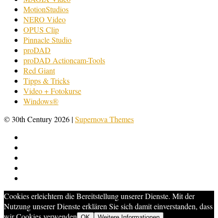
MotionStudios
NERO Video
OPUS Clip
Pinnacle Studio
proDAD
proDAD Actioncam-Tools
Red Giant
Tipps & Tricks
Video + Fotokurse
Windows®
© 30th Century 2026
|
Supernova Themes
Cookies erleichtern die Bereitstellung unserer Dienste. Mit der
Nutzung unserer Dienste erklären Sie sich damit einverstanden, dass
wir Cookies verwenden
OK
Weitere Informationen