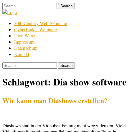
Skip
to
content
Film
30th Century Web-Seminare
Bearbeitung
CyberLink – Webinare
Uwe Wenz
Impressum
Datenschutz
Kontakt
Schlagwort:
Dia show software
Wie kann man Diashows erstellen?
Diashows sind in der Videobearbeitung nicht wegzudenken. Viele
Videofilmer fotografieren parallel und möchten diese Fotos in