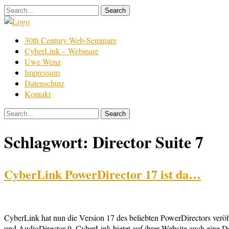
Skip
to
content
Film
30th Century Web-Seminare
Bearbeitung
CyberLink – Webinare
Uwe Wenz
Impressum
Datenschutz
Kontakt
Schlagwort:
Director Suite 7
CyberLink PowerDirector 17 ist da…
CyberLink hat nun die Version 17 des beliebten PowerDirectors veröf
und AudioDirector 9. CyberLink bietet auf ihrer Website auch eine D