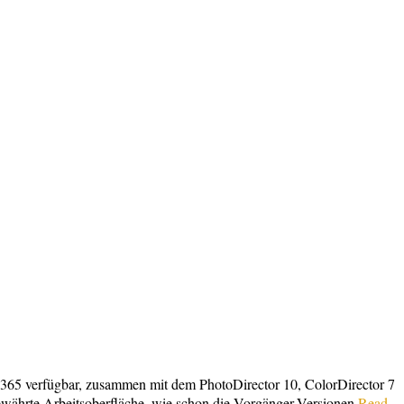
te 365 verfügbar, zusammen mit dem PhotoDirector 10, ColorDirector 7
ewährte Arbeitsoberfläche, wie schon die Vorgänger-Versionen,
Read