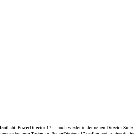
fentlicht. PowerDirector 17 ist auch wieder in der neuen Director Sui
emoversion zum Testen an. PowerDiretcor 17 verfügt weiter über die b