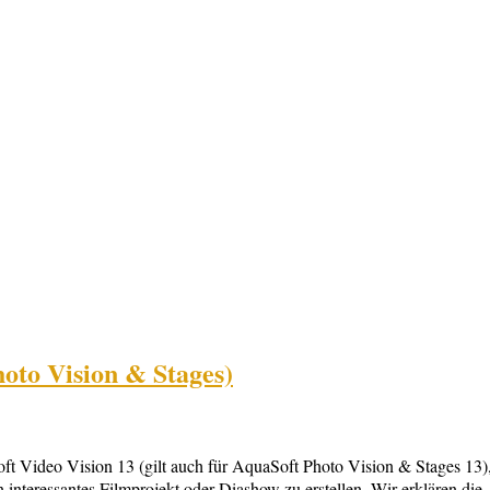
oto Vision & Stages)
ideo Vision 13 (gilt auch für AquaSoft Photo Vision & Stages 13), de
interessantes Filmprojekt oder Diashow zu erstellen. Wir erklären die 