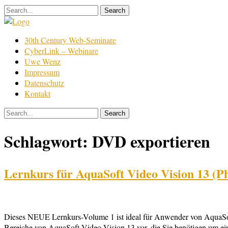
Skip
to
content
Film
30th Century Web-Seminare
Bearbeitung
CyberLink – Webinare
Uwe Wenz
Impressum
Datenschutz
Kontakt
Schlagwort:
DVD exportieren
Lernkurs für AquaSoft Video Vision 13 (Ph
Dieses NEUE Lernkurs-Volume 1 ist ideal für Anwender von AquaSoft V
Bereiche von AquaSoft Video Vision 13 vor, die Sie benötigen um ein 