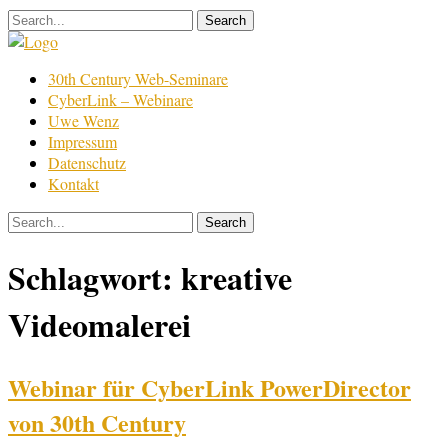
Skip
to
content
Film
30th Century Web-Seminare
Bearbeitung
CyberLink – Webinare
Uwe Wenz
Impressum
Datenschutz
Kontakt
Schlagwort:
kreative
Videomalerei
Webinar für CyberLink PowerDirector
von 30th Century