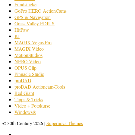
Fundstücke
GoPro HERO ActionCams
GPS & Navigation
Grass Valley EDIUS
HitPaw
KI
MAGIX Vegas Pro
MAGIX Video
MotionStudios
NERO Video
OPUS Clip
Pinnacle Studio
proDAD
proDAD Actioncam-Tools
Red Giant
Tipps & Tricks
Video + Fotokurse
Windows®
© 30th Century 2026
|
Supernova Themes