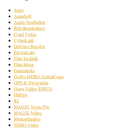
Apps
AquaSoft
Audio bearbeiten
Bild-Bearbeitung
Corel Video
CyberLink
DaVinci Resolve
ElevenLabs
Film Technik
Film-Ideen
Fundstücke
GoPro HERO ActionCams
GPS & Navigation
Grass Valley EDIUS
HitPaw
KI
MAGIX Vegas Pro
MAGIX Video
MotionStudios
NERO Video