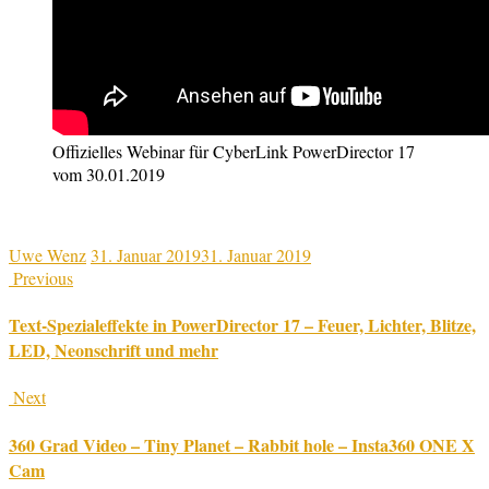
Offizielles Webinar für CyberLink PowerDirector 17
vom 30.01.2019
Uwe Wenz
31. Januar 2019
31. Januar 2019
Previous
Text-Spezialeffekte in PowerDirector 17 – Feuer, Lichter, Blitze,
LED, Neonschrift und mehr
Next
360 Grad Video – Tiny Planet – Rabbit hole – Insta360 ONE X
Cam