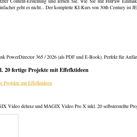
tzter Content-Erstellung und lernen Sie, wie Sie mit HitPaw Edimako
infacher geht es nicht... Der komplette KI-Kurs von 30th Century ist 
rDirector 365 / 2026 (als PDF und E-Book). Perfekt für Anfänger,
20 fertige Projekte mit Effefktideen
X Video deluxe und MAGIX Video Pro X inkl. 20 selbsterstellte Projek