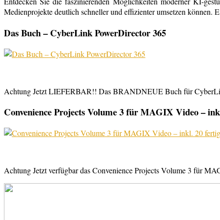
Entdecken Sie die faszinierenden Möglichkeiten moderner KI-gestü
Medienprojekte deutlich schneller und effizienter umsetzen können. E
Das Buch – CyberLink PowerDirector 365
Achtung Jetzt LIEFERBAR!! Das BRANDNEUE Buch für CyberLink Powe
Convenience Projects Volume 3 für MAGIX Video – inkl. 
Achtung Jetzt verfügbar das Convenience Projects Volume 3 für MAGI