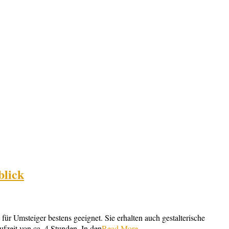
blick
msteiger bestens geeignet. Sie erhalten auch gestalterische
zeit von ca. 4 Stunden. In den
Read More