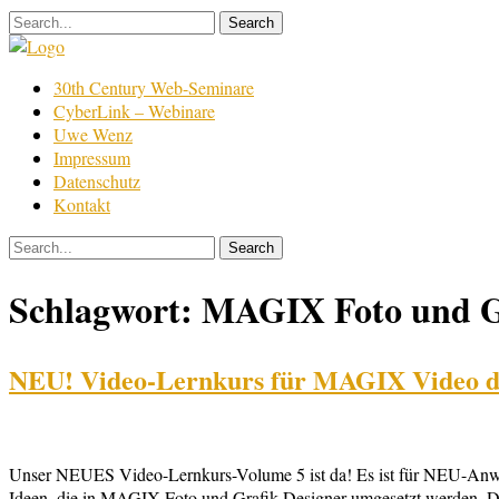
Skip
to
content
Film
30th Century Web-Seminare
Bearbeitung
CyberLink – Webinare
Uwe Wenz
Impressum
Datenschutz
Kontakt
Schlagwort:
MAGIX Foto und Gr
NEU! Video-Lernkurs für MAGIX Video del
Unser NEUES Video-Lernkurs-Volume 5 ist da! Es ist für NEU-Anwe
Ideen, die in MAGIX Foto und Grafik Designer umgesetzt werden. De