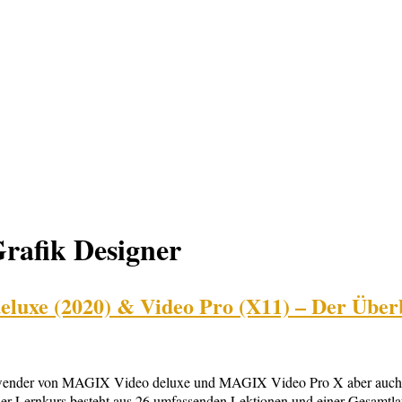
afik Designer
uxe (2020) & Video Pro (X11) – Der Über
nder von MAGIX Video deluxe und MAGIX Video Pro X aber auch für U
r Lernkurs besteht aus 26 umfassenden Lektionen und einer Gesamtlauf