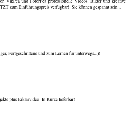
r, VikPea und FotorPea professionelle Videos, Bilder und kreative
JETZT zum Einführungspreis verfügbar!! Sie können gespannt sein...
 Fortgeschrittene und zum Lernen für unterwegs...)!
te plus Erklärvideo! In Kürze lieferbar!