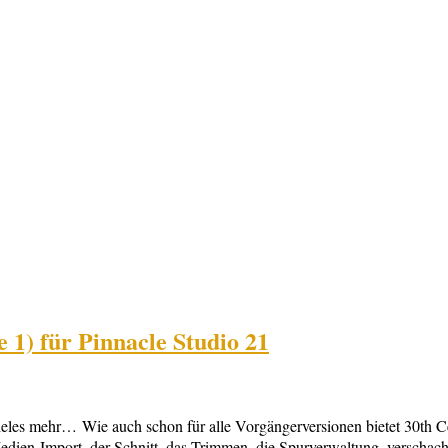
) für Pinnacle Studio 21
eles mehr… Wie auch schon für alle Vorgängerversionen bietet 30th Ce
er Medien-Import, der Schnitt, das Trimmen, die Spurverwaltung, verscha