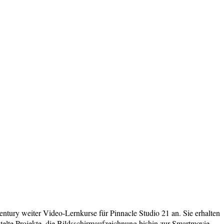
ntury weiter Video-Lernkurse für Pinnacle Studio 21 an. Sie erhalten
chtelte Projekte, die Bildsschirmaufzeichnung bishin zur Smartmovie-