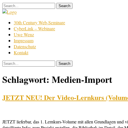
Skip
to
content
Film
30th Century Web-Seminare
Bearbeitung
CyberLink – Webinare
Uwe Wenz
Impressum
Datenschutz
Kontakt
Schlagwort:
Medien-Import
JETZT NEU! Der Video-Lernkurs (Volume 1
JETZT lieferbar, das 1. Lernkurs-Volume mit allen Grundlagen und vi
detaillierte Infos zum Projekt erstellen, die Bibliothek im Detail, d