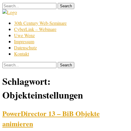
Skip
to
content
Film
30th Century Web-Seminare
Bearbeitung
CyberLink – Webinare
Uwe Wenz
Impressum
Datenschutz
Kontakt
Schlagwort:
Objekteinstellungen
PowerDirector 13 – BiB Objekte
animieren