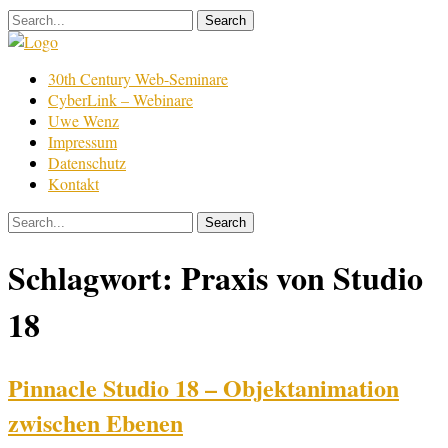
Skip
to
content
Film
30th Century Web-Seminare
Bearbeitung
CyberLink – Webinare
Uwe Wenz
Impressum
Datenschutz
Kontakt
Schlagwort:
Praxis von Studio
18
Pinnacle Studio 18 – Objektanimation
zwischen Ebenen