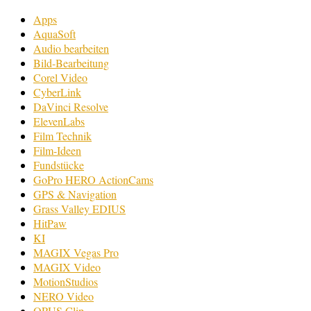
Apps
AquaSoft
Audio bearbeiten
Bild-Bearbeitung
Corel Video
CyberLink
DaVinci Resolve
ElevenLabs
Film Technik
Film-Ideen
Fundstücke
GoPro HERO ActionCams
GPS & Navigation
Grass Valley EDIUS
HitPaw
KI
MAGIX Vegas Pro
MAGIX Video
MotionStudios
NERO Video
OPUS Clip