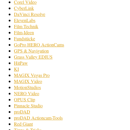
Corel Video
CyberLink
DaVinci Resolve
ElevenLabs
Film Technik
Film-Ideen
Fundstücke
GoPro HERO ActionCams
GPS & Navigation
Grass Valley EDIUS
HitPaw
KI
MAGIX Vegas Pro
MAGIX Video
MotionStudios
NERO Video
OPUS Clip
Pinnacle Studio
proDAD
proDAD Actioncam-Tools
Red Giant
Tipps & Tricks