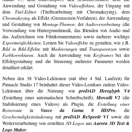
Anwendung und Gestaltung von
Videoeffekten
, der Umgang mit
dem
Titel-Editor
(Titelbearbeitung mit Chromakeying), dem
Chromakeying
als Effekt (Greenscreen-Verfahren), der Anwendung
und Gestaltung von
Montage-Themen
, der
Audioverarbeitung
(die
Verwendung von Hintergrundmusik, das Blenden von Audio und
das Aufzeichnen von Filmkommentaren) sowie mehrere wichtige
Exportmöglichkeiten
. Lernen Sie
Videoeffekte
zu gestalten, wie z.B.
Bild in Bild-Effekte
mit
Maskierungen
und
Transparenzen
sowie
Farbkorrekturen
. Auch die Anwendung von
Keyframes
bei der
Effektgestaltung und die Steuerung mehrerer Parameter werden
detailliert erklärt.
Neben den 38 Video-Lektionen (mit über 4 Std. Laufzeit) für
Pinnacle Studio 17 beinhaltet dieser Video-Lernkurs zudem Video-
Lektionen über die Nutzung von
proDAD Heroglyph V4
(Erstellung einer automatischen Schreibschrift),
Mercalli V2
(die
Stabilisierung eines Videos) als Plugin, die
Erstellung einer
Reiseroute
in
Vasco da Gama 8 HDPro
, die
Geschwindigkeitsänderung
mit
proDAD ReSpeedr V1
sowie die
Weiterverarbeitung von erstellten
3D-Logos
aus
Aurora 3D Text &
Logo Maker
.