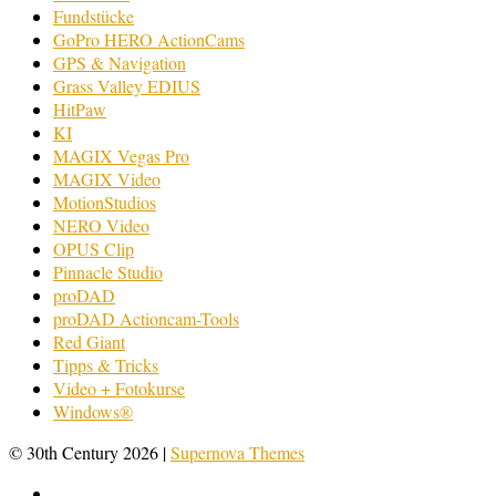
Fundstücke
GoPro HERO ActionCams
GPS & Navigation
Grass Valley EDIUS
HitPaw
KI
MAGIX Vegas Pro
MAGIX Video
MotionStudios
NERO Video
OPUS Clip
Pinnacle Studio
proDAD
proDAD Actioncam-Tools
Red Giant
Tipps & Tricks
Video + Fotokurse
Windows®
© 30th Century 2026
|
Supernova Themes