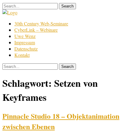
Skip
to
content
Film
30th Century Web-Seminare
Bearbeitung
CyberLink – Webinare
Uwe Wenz
Impressum
Datenschutz
Kontakt
Schlagwort:
Setzen von
Keyframes
Pinnacle Studio 18 – Objektanimation
zwischen Ebenen