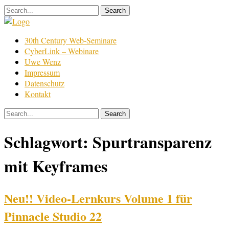
Skip
to
content
Film
30th Century Web-Seminare
Bearbeitung
CyberLink – Webinare
Uwe Wenz
Impressum
Datenschutz
Kontakt
Schlagwort:
Spurtransparenz
mit Keyframes
Neu!! Video-Lernkurs Volume 1 für
Pinnacle Studio 22