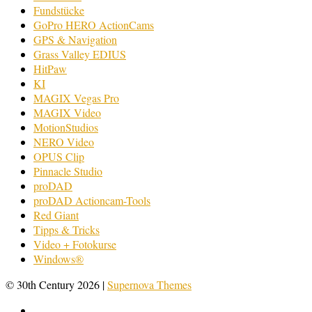
Fundstücke
GoPro HERO ActionCams
GPS & Navigation
Grass Valley EDIUS
HitPaw
KI
MAGIX Vegas Pro
MAGIX Video
MotionStudios
NERO Video
OPUS Clip
Pinnacle Studio
proDAD
proDAD Actioncam-Tools
Red Giant
Tipps & Tricks
Video + Fotokurse
Windows®
© 30th Century 2026
|
Supernova Themes