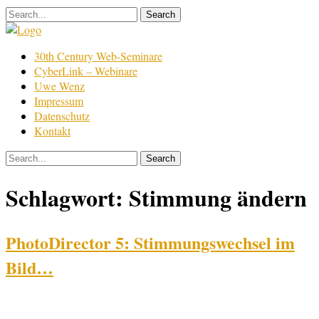
Skip
to
content
Film
30th Century Web-Seminare
Bearbeitung
CyberLink – Webinare
Uwe Wenz
Impressum
Datenschutz
Kontakt
Schlagwort:
Stimmung ändern
PhotoDirector 5: Stimmungswechsel im
Bild…