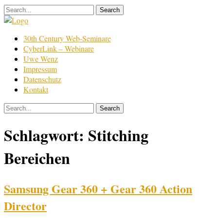
Skip
to
content
Film
30th Century Web-Seminare
Bearbeitung
CyberLink – Webinare
Uwe Wenz
Impressum
Datenschutz
Kontakt
Schlagwort:
Stitching
Bereichen
Samsung Gear 360 + Gear 360 Action
Director