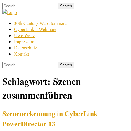
Skip
to
content
Film
30th Century Web-Seminare
Bearbeitung
CyberLink – Webinare
Uwe Wenz
Impressum
Datenschutz
Kontakt
Schlagwort:
Szenen
zusammenführen
Szenenerkennung in CyberLink
PowerDirector 13