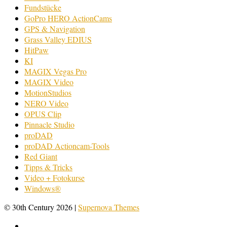
Fundstücke
GoPro HERO ActionCams
GPS & Navigation
Grass Valley EDIUS
HitPaw
KI
MAGIX Vegas Pro
MAGIX Video
MotionStudios
NERO Video
OPUS Clip
Pinnacle Studio
proDAD
proDAD Actioncam-Tools
Red Giant
Tipps & Tricks
Video + Fotokurse
Windows®
© 30th Century 2026
|
Supernova Themes