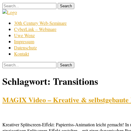
Skip
to
content
Film
30th Century Web-Seminare
Bearbeitung
CyberLink – Webinare
Uwe Wenz
Impressum
Datenschutz
Kontakt
Schlagwort:
Transitions
MAGIX Video – Kreative & selbstgebaute Pa
Kreativer Splitscreen-Effekt: Papierriss-Animation leicht gemach
einzigartigen Splitscreen-Effekt gestalten – mit einer dynamischen Pap