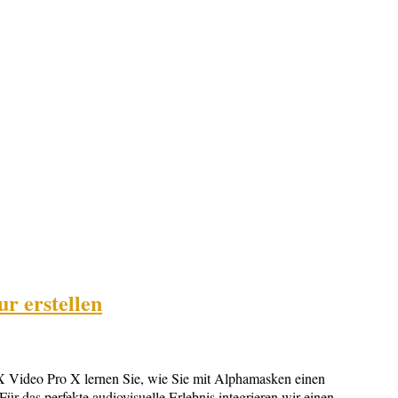
r erstellen
 Video Pro X lernen Sie, wie Sie mit Alphamasken einen
Für das perfekte audiovisuelle Erlebnis integrieren wir einen