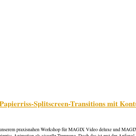
pierriss-Splitscreen-Transitions mit Kontu
t! In unserem praxisnahen Workshop für MAGIX Video deluxe und MAGIX
ierriss-Animation als visuelle Trennung. Doch das ist erst der Anfang! 