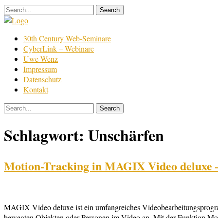
Skip
to
content
Film
30th Century Web-Seminare
Bearbeitung
CyberLink – Webinare
Uwe Wenz
Impressum
Datenschutz
Kontakt
Schlagwort:
Unschärfen
Motion-Tracking in MAGIX Video deluxe –
MAGIX Video deluxe ist ein umfangreiches Videobearbeitungsprogram
bewegten Objekten oder Personen im Video an. Mit der Funktion Mot