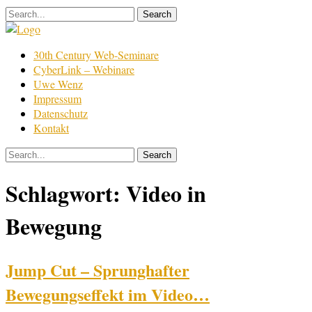
Skip
to
content
Film
30th Century Web-Seminare
Bearbeitung
CyberLink – Webinare
Uwe Wenz
Impressum
Datenschutz
Kontakt
Schlagwort:
Video in
Bewegung
Jump Cut – Sprunghafter
Bewegungseffekt im Video…