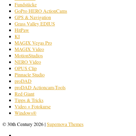
Fundstücke
GoPro HERO ActionCams
GPS & Navigation
Grass Valley EDIUS
HitPaw
KI
MAGIX Vegas Pro
MAGIX Video
MotionStudios
NERO Video
OPUS Clip
Pinnacle Studio
proDAD
proDAD Actioncam-Tools
Red Giant
Tipps & Tricks
Video + Fotokurse
Windows®
© 30th Century 2026
|
Supernova Themes