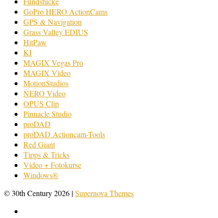
Fundstücke
GoPro HERO ActionCams
GPS & Navigation
Grass Valley EDIUS
HitPaw
KI
MAGIX Vegas Pro
MAGIX Video
MotionStudios
NERO Video
OPUS Clip
Pinnacle Studio
proDAD
proDAD Actioncam-Tools
Red Giant
Tipps & Tricks
Video + Fotokurse
Windows®
© 30th Century 2026
|
Supernova Themes