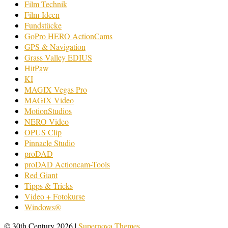
Film Technik
Film-Ideen
Fundstücke
GoPro HERO ActionCams
GPS & Navigation
Grass Valley EDIUS
HitPaw
KI
MAGIX Vegas Pro
MAGIX Video
MotionStudios
NERO Video
OPUS Clip
Pinnacle Studio
proDAD
proDAD Actioncam-Tools
Red Giant
Tipps & Tricks
Video + Fotokurse
Windows®
© 30th Century 2026
|
Supernova Themes