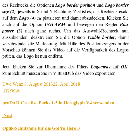
des Rechtecks die Optionen
Logo border position
und
Logo border
size (2)
, jeweils in X und Y Richtung. Ziel ist es, das Rechteck exakt
auf dem
Logo (4)
zu
platzieren und damit abzudecken. Klicken Sie
auch auf die Option
UGLARM
und bewegen den Regler
Blur
power (3)
nach ganz rechts. Um das Auswahl-Rechteck nun
auszublenden, deaktivieren Sie die Option
Visible border
, damit
verschwindet die Markierung. Mit Hilfe des Positionszeigers in der
Vorschau können Sie das Video auf die Verfügbarkeit des Logos
prüfen, das Logo ist nun entfernt.
Jetzt klicken Sie zur Übernahme des Filters
Logoaway
auf
OK
.
Zum Schluß müssen Sie in VirtualDub das Video exportieren.
Uwe Wenz
8. August 2013
22. April 2018
Previous
proDAD Creative Packs 1-5 in Heroglyph V4 verwenden
Next
Optik-Schutzfolie für die GoPro Hero 3