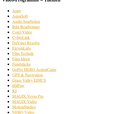
Apps
AquaSoft
Audio bearbeiten
Bild-Bearbeitung
Corel Video
CyberLink
DaVinci Resolve
ElevenLabs
Film Technik
Film-Ideen
Fundstücke
GoPro HERO ActionCams
GPS & Navigation
Grass Valley EDIUS
HitPaw
KI
MAGIX Vegas Pro
MAGIX Video
MotionStudios
NERO Video