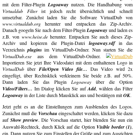
mit dem Filter-Plugin
Logoaway
nutzen. Die Handhabung vom
Virtualdub Filter
ist jedoch recht übersichtlich und schnell
umsetzbar. Zunächst laden Sie die Software VirtualDub von
www.virtualdub.org
herunter und entpacken das Zip-Archiv.
Danach googeln Sie nach dem Filter-Plugin
Logoaway
und laden es
z.B. von
www.heise.de
herunter. Entpacken Sie auch dieses Zip-
Archiv und kopieren die Plugin-Datei
logoaway.vdf
in das
Verzeichnis
p
lugins
im VirtualDub-Ordner. Nun starten Sie die
VirtualDub.exe
aus dem VirtualDub-Ordner.
Importieren Sie jetzt Ihre Videodatei mit dem enthaltenen Logo in
VirtualDub
über
File/Open Video file…
Das Video wird 2x
eingefügt, über Rechtsklick verkleinern Sie beide z.B. auf 50%.
Dann laden Sie das Plugin
Logoaway
über die Option
Video/Filters…
Im Dialog klicken Sie auf
Add
, wählen das Filter
Logoaway
in der Liste durch Mausklick aus und bestätigen mit
OK
.
Jetzt geht es an die Einstellungen zum Ausblenden des Logos.
Zunächst muß die
Vorschau
eingeschaltet werden, klicken Sie dazu
auf
Show preview
. Die Vorschau startet, hier blenden Sie nun ein
Auswahl-Rechteck, durch Klick auf die Option
Visible border (1)
,
ein. Dann nutzen Sie zum Einstellen der Größe und zum Ausrichten