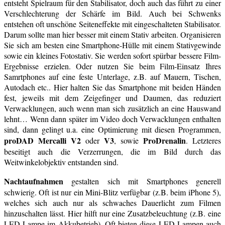
entsteht Spielraum für den Stabilisator, doch auch das führt zu einer
Verschlechterung der Schärfe im Bild. Auch bei Schwenks
entstehen oft unschöne Seiteneffekte mit eingeschalteten Stabilisator.
Darum sollte man hier besser mit einem Stativ arbeiten. Organisieren
Sie sich am besten eine Smartphone-Hülle mit einem Stativgewinde
sowie ein kleines Fotostativ. Sie werden sofort spürbar bessere Film-
Ergebnisse erzielen. Oder nutzen Sie beim Film-Einsatz Ihres
Samrtphones auf eine feste Unterlage, z.B. auf Mauern, Tischen,
Autodach etc.. Hier halten Sie das Smartphone mit beiden Händen
fest, jeweils mit dem Zeigefinger und Daumen, das reduziert
Verwacklungen, auch wenn man sich zusätzlich an eine Hauswand
lehnt… Wenn dann später im Video doch Verwacklungen enthalten
sind, dann gelingt u.a. eine Optimierung mit diesen Programmen,
proDAD Mercalli V2
V3
ProDrenalin
oder
, sowie
. Letzteres
beseitigt auch die Verzerrungen, die im Bild durch das
Weitwinkelobjektiv entstanden sind.
Nachtaufnahmen
gestalten sich mit Smartphones generell
schwierig. Oft ist nur ein Mini-Blitz verfügbar (z.B. beim iPhone 5),
welches sich auch nur als schwaches Dauerlicht zum Filmen
hinzuschalten lässt. Hier hilft nur eine Zusatzbeleuchtung (z.B. eine
LED-Lampe im Akkubetrieb). Oft bieten diese LED-Lampen auch