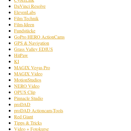
DaVinci Resolve
ElevenLabs
Film Technik
Film-Ideen
Fundstücke
GoPro HERO ActionCams
GPS & Navigation
Grass Valley EDIUS
HitPaw
KI
MAGIX Vegas Pro
MAGIX Video
MotionStudios
NERO Video
OPUS Clip
Pinnacle Studio
proDAD
proDAD Actioncam-Tools
Red Giant
Tipps & Tricks
Video + Fotokurse