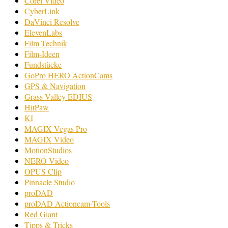
Corel Video
CyberLink
DaVinci Resolve
ElevenLabs
Film Technik
Film-Ideen
Fundstücke
GoPro HERO ActionCams
GPS & Navigation
Grass Valley EDIUS
HitPaw
KI
MAGIX Vegas Pro
MAGIX Video
MotionStudios
NERO Video
OPUS Clip
Pinnacle Studio
proDAD
proDAD Actioncam-Tools
Red Giant
Tipps & Tricks