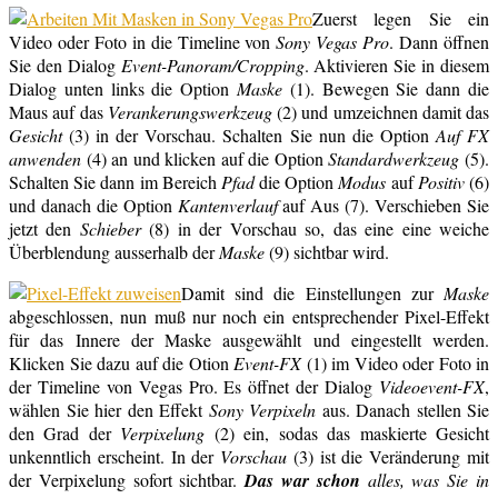
Zuerst legen Sie ein
Video oder Foto in die Timeline von
Sony Vegas Pro
. Dann öffnen
Sie den Dialog
Event-Panoram/Cropping
. Aktivieren Sie in diesem
Dialog unten links die Option
Maske
(1). Bewegen Sie dann die
Maus auf das
Verankerungswerkzeug
(2) und umzeichnen damit das
Gesicht
(3) in der Vorschau. Schalten Sie nun die Option
Auf FX
anwenden
(4) an und klicken auf die Option
Standardwerkzeug
(5).
Schalten Sie dann im Bereich
Pfad
die Option
Modus
auf
Positiv
(6)
und danach die Option
Kantenverlauf
auf Aus (7). Verschieben Sie
jetzt den
Schieber
(8) in der Vorschau so, das eine eine weiche
Überblendung ausserhalb der
Maske
(9) sichtbar wird.
Damit sind die Einstellungen zur
Maske
abgeschlossen, nun muß nur noch ein entsprechender Pixel-Effekt
für das Innere der Maske ausgewählt und eingestellt werden.
Klicken Sie dazu auf die Otion
Event-FX
(1) im Video oder Foto in
der Timeline von Vegas Pro. Es öffnet der Dialog
Videoevent-FX
,
wählen Sie hier den Effekt
Sony Verpixeln
aus. Danach stellen Sie
den Grad der
Verpixelung
(2) ein, sodas das maskierte Gesicht
unkenntlich erscheint. In der
Vorschau
(3) ist die Veränderung mit
der Verpixelung sofort sichtbar.
Das war schon
alles, was Sie in