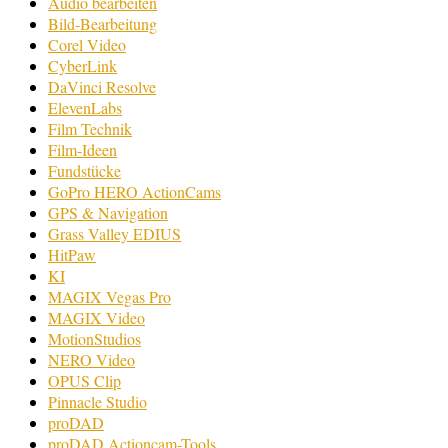
Audio bearbeiten
Bild-Bearbeitung
Corel Video
CyberLink
DaVinci Resolve
ElevenLabs
Film Technik
Film-Ideen
Fundstücke
GoPro HERO ActionCams
GPS & Navigation
Grass Valley EDIUS
HitPaw
KI
MAGIX Vegas Pro
MAGIX Video
MotionStudios
NERO Video
OPUS Clip
Pinnacle Studio
proDAD
proDAD Actioncam-Tools