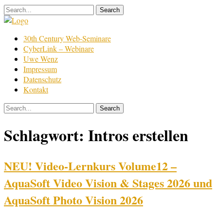
Skip
to
content
Film
30th Century Web-Seminare
Bearbeitung
CyberLink – Webinare
Uwe Wenz
Impressum
Datenschutz
Kontakt
Schlagwort:
Intros erstellen
NEU! Video-Lernkurs Volume12 –
AquaSoft Video Vision & Stages 2026 und
AquaSoft Photo Vision 2026