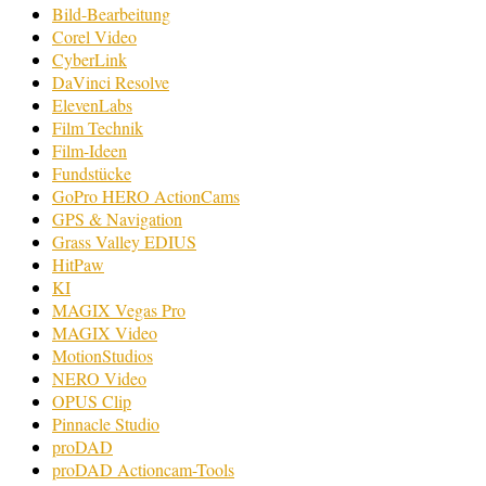
Bild-Bearbeitung
Corel Video
CyberLink
DaVinci Resolve
ElevenLabs
Film Technik
Film-Ideen
Fundstücke
GoPro HERO ActionCams
GPS & Navigation
Grass Valley EDIUS
HitPaw
KI
MAGIX Vegas Pro
MAGIX Video
MotionStudios
NERO Video
OPUS Clip
Pinnacle Studio
proDAD
proDAD Actioncam-Tools