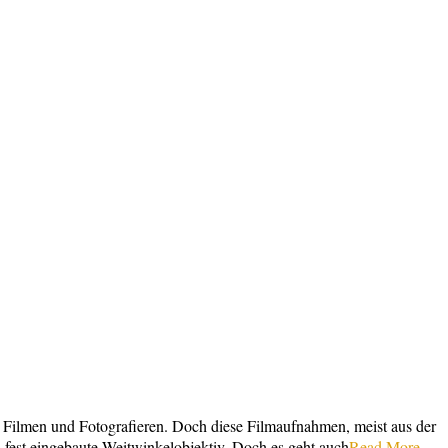
as Filmen und Fotografieren. Doch diese Filmaufnahmen, meist aus der
 fest eingebaute Weitwinkelobjektiv. Doch es geht auch
Read More