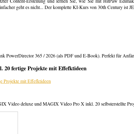
tzter Content-Erstellung und lernen Sie, wie Sie mit HitPaw Edimako
infacher geht es nicht... Der komplette KI-Kurs von 30th Century ist 
rDirector 365 / 2026 (als PDF und E-Book). Perfekt für Anfänger,
20 fertige Projekte mit Effefktideen
X Video deluxe und MAGIX Video Pro X inkl. 20 selbsterstellte Projek