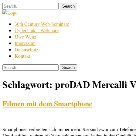
Skip
to
content
Film
30th Century Web-Seminare
Bearbeitung
CyberLink – Webinare
Uwe Wenz
Impressum
Datenschutz
Kontakt
Schlagwort:
proDAD Mercalli 
Filmen mit dem Smartphone
Smartphones verbreiten sich immer mehr. Sie sind zwar zum Telefonie
Hand gefilmt, weisen oft Verwacklungen auf, leiden in der Qualität,