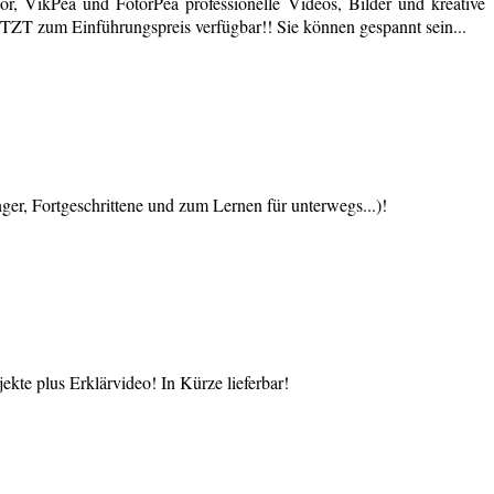
r, VikPea und FotorPea professionelle Videos, Bilder und kreative
JETZT zum Einführungspreis verfügbar!! Sie können gespannt sein...
 Fortgeschrittene und zum Lernen für unterwegs...)!
te plus Erklärvideo! In Kürze lieferbar!