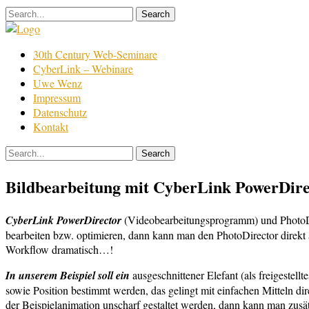
Skip
to
content
Film
30th Century Web-Seminare
Bearbeitung
CyberLink – Webinare
Uwe Wenz
Impressum
Datenschutz
Kontakt
Bildbearbeitung mit CyberLink PowerDirec
CyberLink PowerDirector
(Videobearbeitungsprogramm) und PhotoDir
bearbeiten bzw. optimieren, dann kann man den PhotoDirector direkt au
Workflow dramatisch…!
In unserem Beispiel soll ein
ausgeschnittener Elefant (als freigestel
sowie Position bestimmt werden, das gelingt mit einfachen Mitteln dir
der Beispielanimation unscharf gestaltet werden, dann kann man zusä